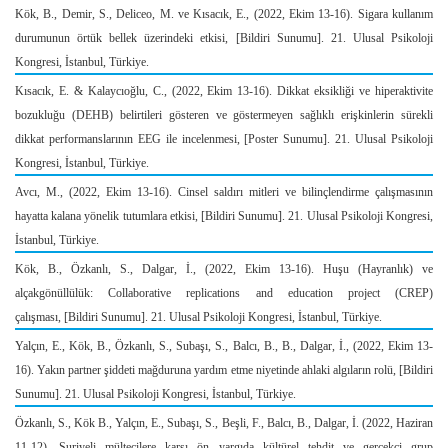
Kök, B., Demir, S., Deliceo, M. ve Kısacık, E., (2022, Ekim 13-16).
Sigara kullanım
durumunun örtük bellek üzerindeki etkisi,
[Bildiri Sunumu]. 21. Ulusal Psikoloji
Kongresi, İstanbul, Türkiye.
Kısacık, E. & Kalaycıoğlu, C., (2022, Ekim 13-16).
Dikkat eksikliği ve hiperaktivite
bozukluğu (DEHB) belirtileri gösteren ve göstermeyen sağlıklı erişkinlerin sürekli
dikkat performanslarının EEG ile incelenmesi,
[Poster Sunumu]. 21. Ulusal Psikoloji
Kongresi, İstanbul, Türkiye.
Avcı, M., (2022, Ekim 13-16).
Cinsel saldırı mitleri ve bilinçlendirme çalışmasının
hayatta kalana yönelik tutumlara etkisi,
[Bildiri Sunumu]. 21. Ulusal Psikoloji Kongresi,
İstanbul, Türkiye.
Kök, B., Özkanlı, S., Dalgar, İ., (2022, Ekim 13-16).
Huşu (Hayranlık) ve
alçakgönüllülük: Collaborative replications and education project (CREP)
çalışması,
[Bildiri Sunumu]. 21. Ulusal Psikoloji Kongresi, İstanbul, Türkiye.
Yalçın, E., Kök, B., Özkanlı, S., Subaşı, S., Balcı, B., B., Dalgar, İ., (2022, Ekim 13-
16).
Yakın partner şiddeti mağduruna yardım etme niyetinde ahlaki algıların rolü,
[Bildiri
Sunumu]. 21. Ulusal Psikoloji Kongresi, İstanbul, Türkiye.
Özkanlı, S., Kök B., Yalçın, E., Subaşı, S., Beşli, F., Balcı, B., Dalgar, İ. (2022, Haziran
11-12).
Suriyeli mültecilere karşı ön yargıda kültürel tehdit ve gerçekçi grup