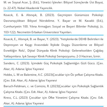
M. ve Soysal Acar, Ş. (Ed.), Yönetici İşlevler: Bilişsel Süreçlerde Üst Boyut,
(s. 22-47). Nobel Akademik Yayıncılık.
Kısacık, E. & Altınışık, B. (2023). Geçmişten Günümüze Psikoloji:
Davranışçılıktan Bilişsel Nörobilime. Y. Bayar ve M. Kavaklı (Ed.),
Cumhuriyetin 100. Yılına Armağan: Sosyal ve Beşeri Bilimler Psikoloji, (s.
103-122). Necmettin Erbakan Üniversitesi Yayınları.
Kısacık, E., Altınışık, B. ve Bayar, Y. (2023). 'Yetişkinlerde DEHB Belirtileri ile
Depresyon ve Kaygı Arasındaki İlişkide Duygu Düzenleme ve Bilişsel
Esnekliğin Rolü', Dijital Dünyada Klinik Psikoloji: Gelenekselden Çağdaş
Yaklaşımlara. Işık Savaşır Klinik Psikoloji Sempozyumu. 2-3 Haziran, İzmir.
Sanders, C. (2023). İçimdeki Güç Psikolojik Sağlamlığın Gizli Gücü. (Çev.
Akar, A). Adana: İgloo Yayınevi
Hobbs, L. M ve Balentine, A.C. (2023)Çocuklar için Öz şefkat Çalışma Kitabı.
(Çev. Edt. Akar, A). Adana: İgloo Yayınevi
Baruch-Feldman, c. ve Comizio, R. (2023)Çocuklar için Psikolojik Sağlamlık
Çalışma Kitabı. (Çev. Edt. Akar, A). Adana: İgloo Yayınevi
Kress, C.L. (2023) Çocuklar için Öfke Yönetimi Çalışma Kitabı. (Çev. Edt.
Akar, A). Adana: İgloo Yayınevi