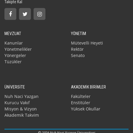
Takipte Kal
MEVZUAT
YÖNETİM
Kanunlar
Mütevelli Heyeti
Yönetmelikler
Rektör
Yönergeler
Senato
Tüzükler
ÜNİVERSİTE
AKADEMİK BİRİMLER
Nuh Naci Yazgan
Fakülteler
Kurucu Vakıf
Enstitüler
Misyon & Vizyon
Yüksek Okullar
Akademik Takvim
© 2026 Nuh Naci Yazgan Üniversitesi